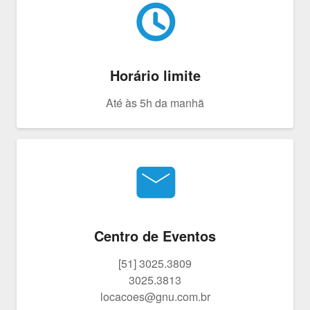
schedule
Horário limite
Até às 5h da manhã
email
Centro de Eventos
[51] 3025.3809
3025.3813
locacoes@gnu.com.br