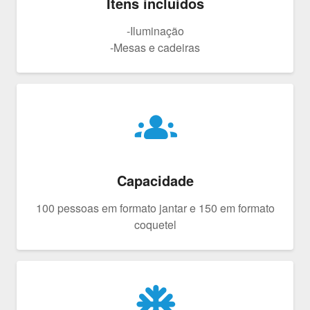
Itens incluídos
-Iluminação
-Mesas e cadeiras
groups
Capacidade
100 pessoas em formato jantar e 150 em formato
coquetel
ac_unit