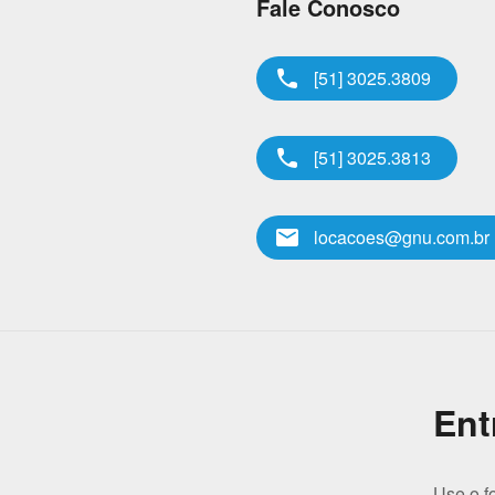
Fale Conosco
phone
[51] 3025.3809
phone
[51] 3025.3813
email
locacoes@gnu.com.br
Ent
Use o f