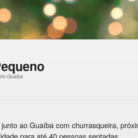
Pequeno
elo Guaíba
e junto ao Guaíba com churrasqueira, próx
idade para até 40 pessoas sentadas.