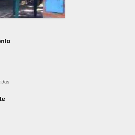
ento
adas
te