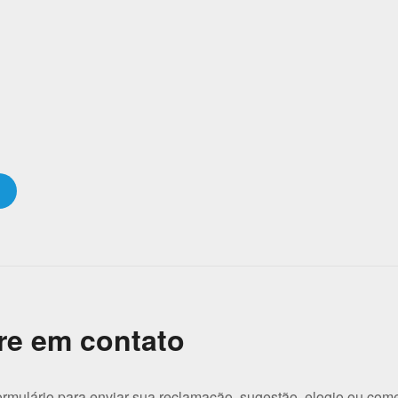
re em contato
ormulário para enviar sua reclamação, sugestão, elogio ou come