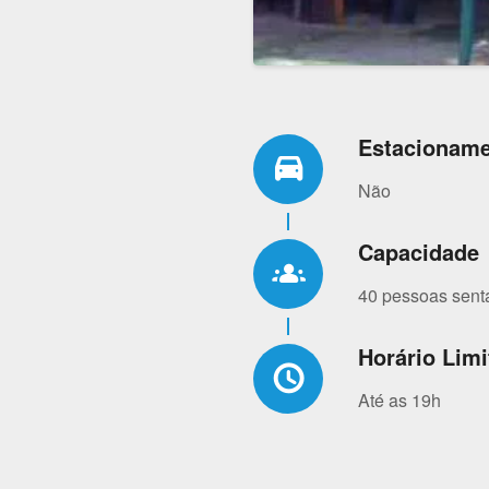
Estacionam
drive_eta
Não
Capacidade
groups
40 pessoas sent
Horário Limi
schedule
Até as 19h