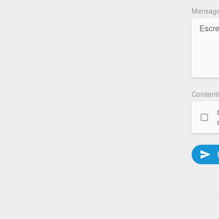
Mensag
Consent
send