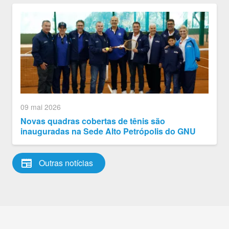
09 mai 2026
Novas quadras cobertas de tênis são
inauguradas na Sede Alto Petrópolis do GNU
newspaper
Outras notícias