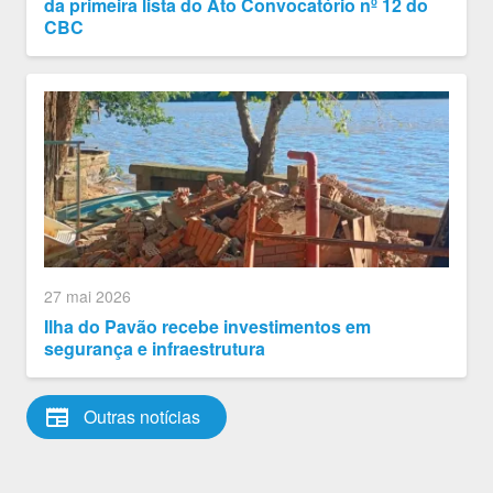
da primeira lista do Ato Convocatório nº 12 do
CBC
27 mai 2026
Ilha do Pavão recebe investimentos em
segurança e infraestrutura
newspaper
Outras notícias