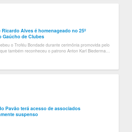
e Ricardo Alves é homenageado no 25º
 Gaúcho de Clubes
ecebeu o Troféu Bondade durante cerimônia promovida pelo
ue também reconheceu o patrono Anton Karl Biedermann
 Trajetória
 do Pavão terá acesso de associados
amente suspenso