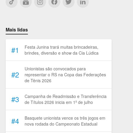
tiktok
subscriptions
facebook
Mais lidas
Festa Junina trará muitas brincadeiras,
#1
brindes, diversão e show da Cia Lúdica
Unionistas são convocados para
#2
representar o RS na Copa das Federações
de Tênis 2026
Campanha de Readmissão e Transferência
#3
de Títulos 2026 inicia em 1º de julho
Basquete unionista vence os três jogos em
#4
nova rodada do Campeonato Estadual