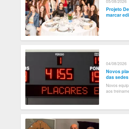
05/08/2026
Projeto D
marcar ed
04/08/2026
Novos pla
das sedes
Novos equip
aos treinam