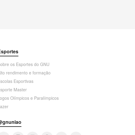
Esportes
obre os Esportes do GNU
lto rendimento e formação
scolas Esportivas
sporte Master
ogos Olímpicos e Paralímpicos
azer
@gnuniao