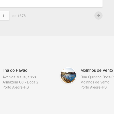
de
1678
arrow_forward
Ilha do Pavão
Moinhos de Vento
Avenida Mauá, 1050.
Rua Quintino Bocaiú
Armazém C3 - Doca 2.
Moinhos de Vento.
Porto Alegre-RS
Porto Alegre-RS