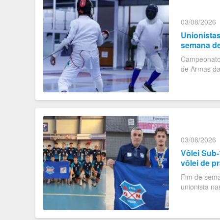
03/08/2026
Unionista
semana de
Campeonatos
de Armas da
03/08/2026
Vôlei Sub-
vôlei de p
Fim de seman
unionista na