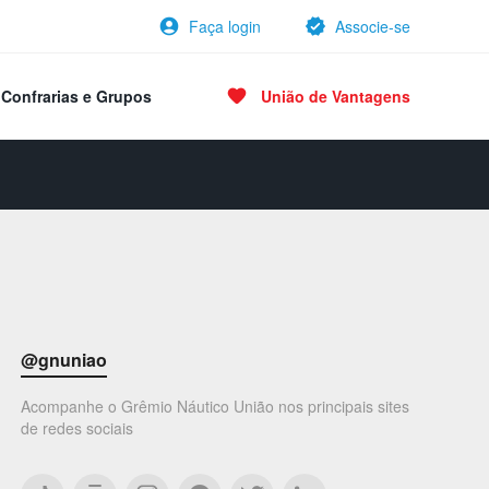
Faça login
Associe-se
Confrarias e Grupos
União de Vantagens
@gnuniao
Acompanhe o Grêmio Náutico União nos principais sites
de redes sociais