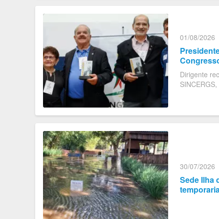
01/08/2026
President
Congresso
Dirigente r
SINCERGS, q
com o Troféu
30/07/2026
Sede Ilha
temporari