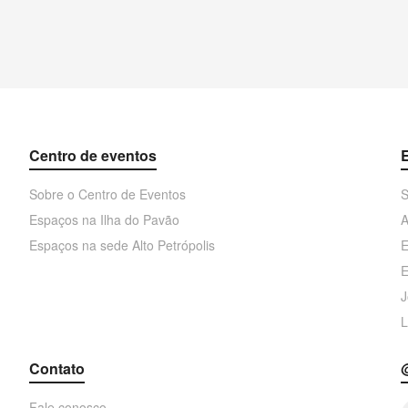
Centro de eventos
Sobre o Centro de Eventos
S
Espaços na Ilha do Pavão
A
Espaços na sede Alto Petrópolis
E
E
J
L
Contato
Fale conosco