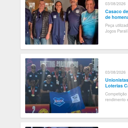
03/08/2026
Casaco de 
de homen
Peça utiliza
Jogos Paralí
Tênis
03/08/2026
Unionista
Loterias C
Competição r
rendimento e