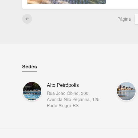
Página
arrow_back
Sedes
Alto Petrópolis
Rua João Obino, 300.
Avenida Nilo Peçanha, 125.
Porto Alegre-RS