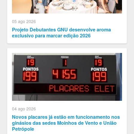
05 ago 2026
Projeto Debutantes GNU desenvolve aroma
exclusivo para marcar edição 2026
04 ago 2026
Novos placares já estão em funcionamento nos
ginásios das sedes Moinhos de Vento e União
Petrópole