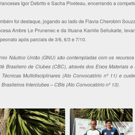
 franceses Igor Debrito e Sacha Piveteau, encerrando a compe
também foi destaque, jogando ao lado de Flavia Cherobim Souza
rancesa Ambre Le Prunenec e da lituana Kamile Seliukaite, levan
eonato após parciais de 3/6, 6/3 e 7/10.
êmio Náutico União (GNU) são contempladas com os recursos
ê Brasileiro de Clubes (CBC), através dos Eixos Materiais e
 Técnicas Multidisciplinares (Ato Convocatório nº 11) e cus
rasileiros Interclubes – CBIs (Ato Convocatório nº 13).