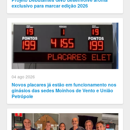
exclusivo para marcar edição 2026
04 ago 2026
Novos placares já estão em funcionamento nos
ginásios das sedes Moinhos de Vento e União
Petrópole