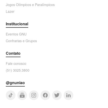
Jogos Olímpicos e Paralímpicos
Lazer
Institucional
Eventos GNU
Confrarias e Grupos
Contato
Fale conosco
(51) 3025.3800
@gnuniao
tiktok
subscriptions
facebook