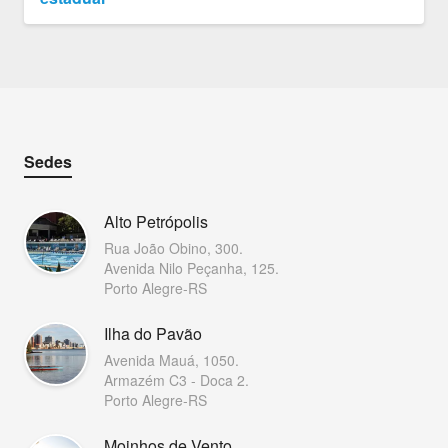
Sedes
Alto Petrópolis
Rua João Obino, 300.
Avenida Nilo Peçanha, 125.
Porto Alegre-RS
Ilha do Pavão
Avenida Mauá, 1050.
Armazém C3 - Doca 2.
Porto Alegre-RS
Moinhos de Vento