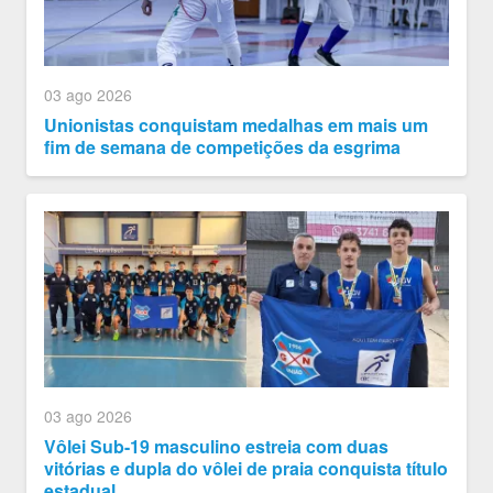
03 ago 2026
Unionistas conquistam medalhas em mais um
fim de semana de competições da esgrima
03 ago 2026
Vôlei Sub-19 masculino estreia com duas
vitórias e dupla do vôlei de praia conquista título
estadual