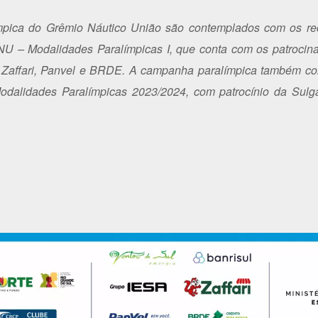
ímpica do Grêmio Náutico União são contemplados com os rec
NU – Modalidades Paralímpicas I, que conta com os patrocin
l, Zaffari, Panvel e BRDE. A campanha paralímpica também co
dalidades Paralímpicas 2023/2024, com patrocínio da Sulgá