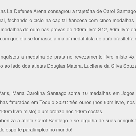
Paris La Defense Arena consagrou a trajetória de Carol Santi
al, fechando o ciclo na capital francesa com cinco medalhas 
ês medalhas de ouro nas provas de 100m livre S12, 50m livre 
 com que ela se tornasse a maior medalhista de ouro brasileira
nquistou a medalha de prata no revezamento livre misto 4x
ão ao lado dos atletas Douglas Matera, Lucilene da Silva Sou
ris, Maria Carolina Santiago soma 10 medalhas em Jogos P
as faturadas em Tóquio 2021: três ouros (nos 50m livre, nos 
100m livre misto) e um bronze nos 100m costas.
eniza a atleta Carol Santiago e se orgulha de suas conquis
o esporte paralímpico no mundo!