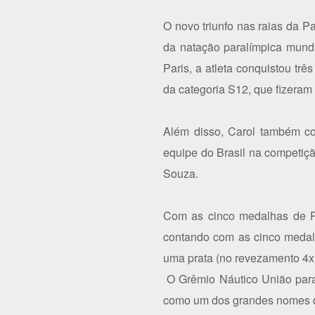
O novo triunfo nas raias da 
da natação paralímpica mundi
Paris, a atleta conquistou tr
da categoria S12, que fizeram
Além disso, Carol também co
equipe do Brasil na competiç
Souza.
Com as cinco medalhas de Pa
contando com as cinco medalh
uma prata (no revezamento 4x
O Grêmio Náutico União parab
como um dos grandes nomes d