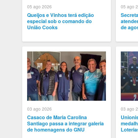
05 ago 2026
05 ago 
Queijos e Vinhos terá edição
Secret
especial sob o comando do
atender
União Cooks
de ago
03 ago 2026
03 ago 
Casaco de Maria Carolina
Unioni
Santiago passa a integrar galeria
medalh
de homenagens do GNU
Loteria