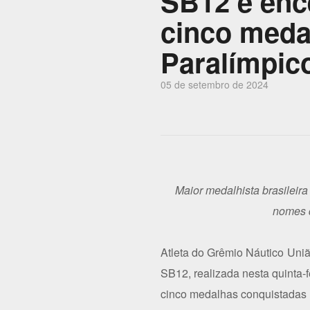
SB12 e enc
cinco meda
Paralímpic
05 de setembro de 2024
Maior medalhista brasileir
nomes d
Atleta do Grêmio Náutico Uniã
SB12, realizada nesta quinta-f
cinco medalhas conquistadas