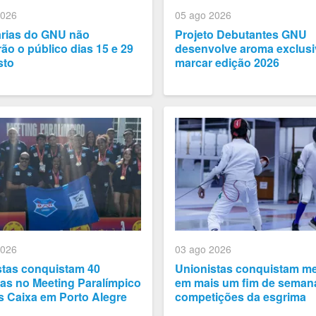
2026
05 ago 2026
arias do GNU não
Projeto Debutantes GNU
ão o público dias 15 e 29
desenvolve aroma exclusi
sto
marcar edição 2026
2026
03 ago 2026
stas conquistam 40
Unionistas conquistam m
as no Meeting Paralímpico
em mais um fim de seman
s Caixa em Porto Alegre
competições da esgrima