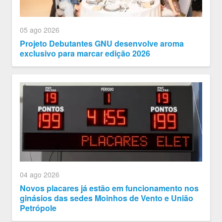
05 ago 2026
Projeto Debutantes GNU desenvolve aroma
exclusivo para marcar edição 2026
04 ago 2026
Novos placares já estão em funcionamento nos
ginásios das sedes Moinhos de Vento e União
Petrópole