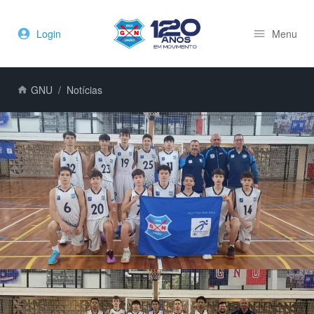
Login
Menu
GNU
Notícias