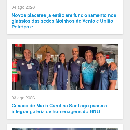
04 ago 2026
Novos placares já estão em funcionamento nos
ginásios das sedes Moinhos de Vento e União
Petrópole
03 ago 2026
Casaco de Maria Carolina Santiago passa a
integrar galeria de homenagens do GNU