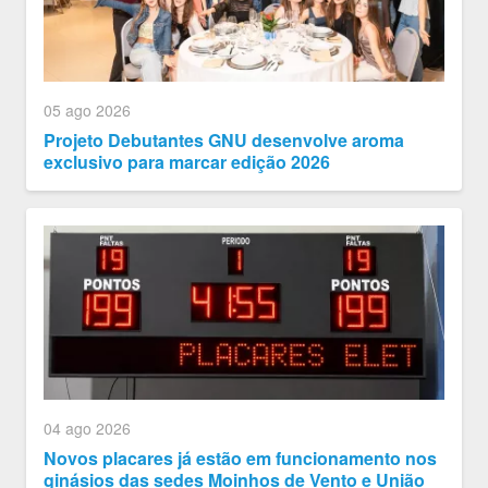
05 ago 2026
Projeto Debutantes GNU desenvolve aroma
exclusivo para marcar edição 2026
04 ago 2026
Novos placares já estão em funcionamento nos
ginásios das sedes Moinhos de Vento e União