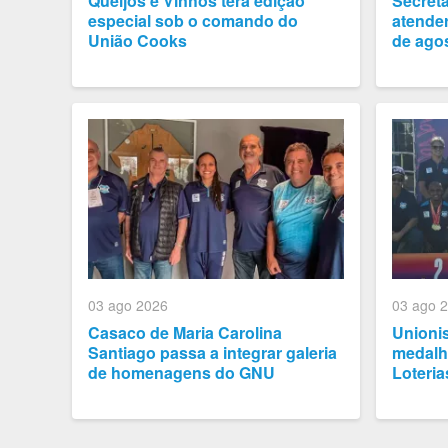
Queijos e Vinhos terá edição
Secret
especial sob o comando do
atender
União Cooks
de ago
03 ago 2026
03 ago 
Casaco de Maria Carolina
Unioni
Santiago passa a integrar galeria
medalh
de homenagens do GNU
Loteria