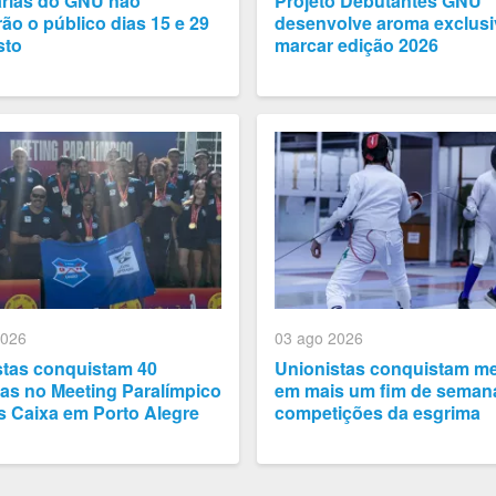
arias do GNU não
Projeto Debutantes GNU
ão o público dias 15 e 29
desenvolve aroma exclusi
sto
marcar edição 2026
2026
03 ago 2026
stas conquistam 40
Unionistas conquistam m
as no Meeting Paralímpico
em mais um fim de seman
s Caixa em Porto Alegre
competições da esgrima