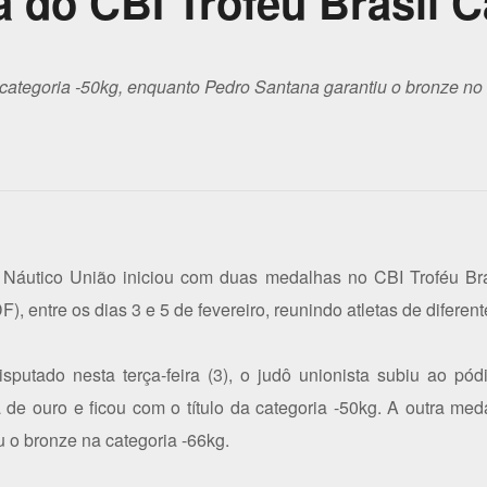
a do CBI Troféu Brasil C
categoria -50kg, enquanto Pedro Santana garantiu o bronze no 
Náutico União iniciou com duas medalhas no CBI Troféu Bras
), entre os dias 3 e 5 de fevereiro, reunindo atletas de diferen
isputado nesta terça-feira (3), o judô unionista subiu ao pód
de ouro e ficou com o título da categoria -50kg. A outra m
 o bronze na categoria -66kg.