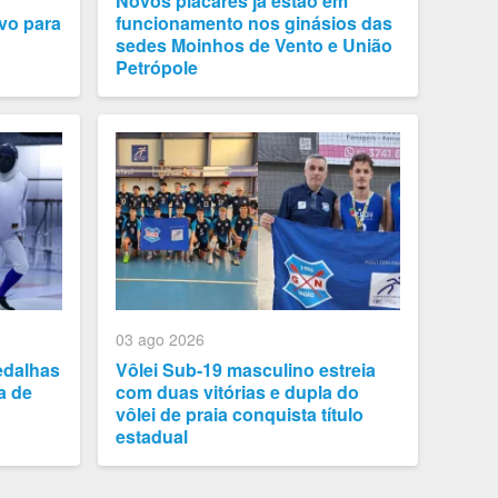
Novos placares já estão em
vo para
funcionamento nos ginásios das
sedes Moinhos de Vento e União
Petrópole
03 ago 2026
edalhas
Vôlei Sub-19 masculino estreia
a de
com duas vitórias e dupla do
vôlei de praia conquista título
estadual