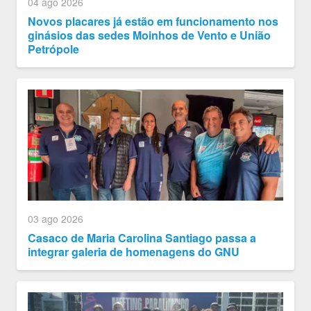
04 ago 2026
Novos placares já estão em funcionamento nos
ginásios das sedes Moinhos de Vento e União
Petrópole
03 ago 2026
Casaco de Maria Carolina Santiago passa a
integrar galeria de homenagens do GNU