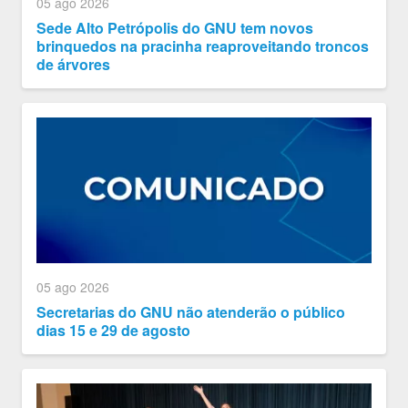
05 ago 2026
Sede Alto Petrópolis do GNU tem novos
brinquedos na pracinha reaproveitando troncos
de árvores
05 ago 2026
Secretarias do GNU não atenderão o público
dias 15 e 29 de agosto