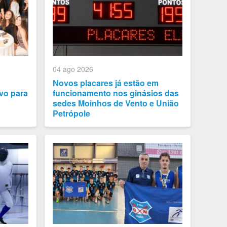
04 ago 2026
Novos placares já estão em
vo para
funcionamento nos ginásios das
sedes Moinhos de Vento e União
Petrópole