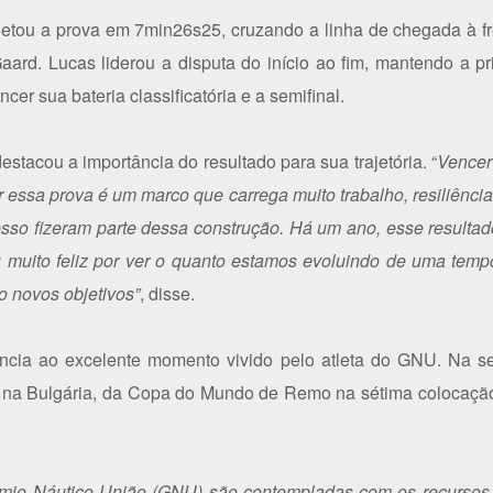
letou a prova em 7min26s25, cruzando a linha de chegada à f
ard. Lucas liderou a disputa do início ao fim, mantendo a p
er sua bateria classificatória e a semifinal.
stacou a importância do resultado para sua trajetória. “
Vencer
ar essa prova é um marco que carrega muito trabalho, resiliênci
sso fizeram parte dessa construção. Há um ano, esse resultado
ou muito feliz por ver o quanto estamos evoluindo de uma temp
o novos objetivos”
, disse.
cia ao excelente momento vivido pelo atleta do GNU. Na sem
, na Bulgária, da Copa do Mundo de Remo na sétima colocação
êmio Náutico União (GNU) são contempladas com os recursos