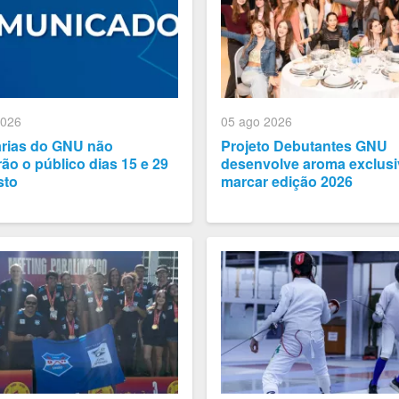
2026
05 ago 2026
arias do GNU não
Projeto Debutantes GNU
ão o público dias 15 e 29
desenvolve aroma exclusi
sto
marcar edição 2026