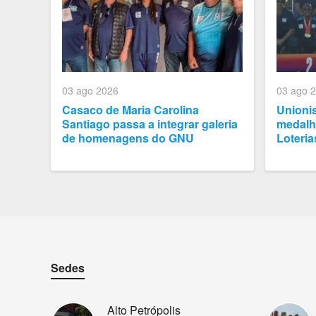
03 ago 2026
03 ago 
Casaco de Maria Carolina
Unioni
Santiago passa a integrar galeria
medalh
de homenagens do GNU
Loteria
Sedes
Alto Petrópolis