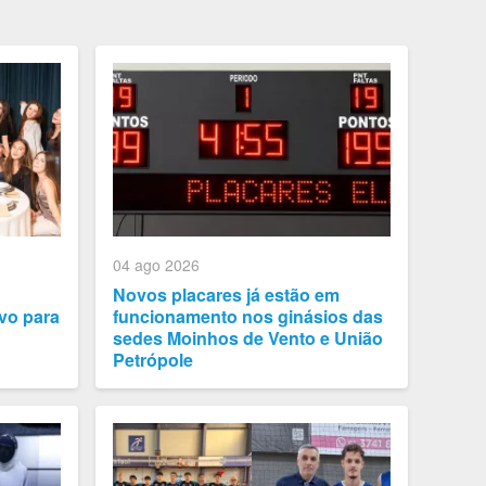
04 ago 2026
Novos placares já estão em
vo para
funcionamento nos ginásios das
sedes Moinhos de Vento e União
Petrópole