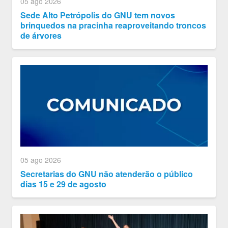
05 ago 2026
Sede Alto Petrópolis do GNU tem novos
brinquedos na pracinha reaproveitando troncos
de árvores
05 ago 2026
Secretarias do GNU não atenderão o público
dias 15 e 29 de agosto