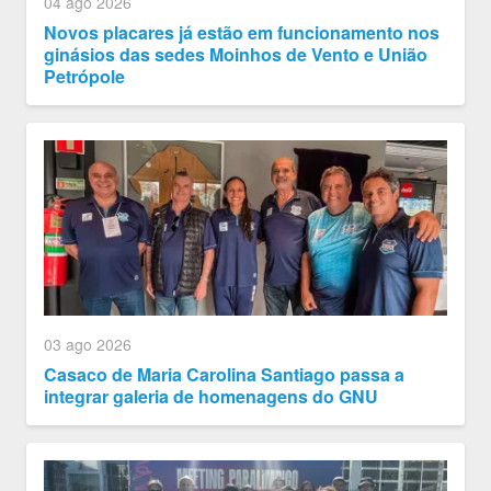
04 ago 2026
Novos placares já estão em funcionamento nos
ginásios das sedes Moinhos de Vento e União
Petrópole
03 ago 2026
Casaco de Maria Carolina Santiago passa a
integrar galeria de homenagens do GNU