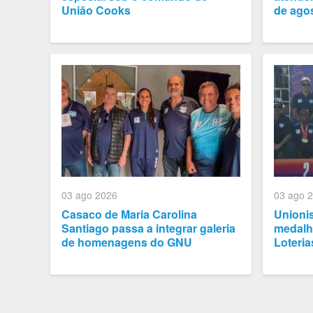
União Cooks
de ago
03 ago 2026
03 ago 
Casaco de Maria Carolina
Unioni
Santiago passa a integrar galeria
medalh
de homenagens do GNU
Loteria