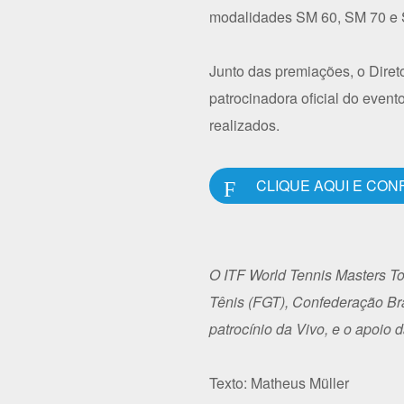
modalidades SM 60, SM 70 e 
Junto das premiações, o Diret
patrocinadora oficial do event
realizados.
Flickr
CLIQUE AQUI E CON
O ITF World Tennis Masters T
Tênis (FGT), Confederação Bra
patrocínio da Vivo, e o apoio 
Texto: Matheus Müller