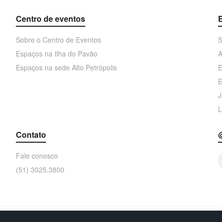
Centro de eventos
Sobre o Centro de Eventos
S
Espaços na Ilha do Pavão
A
Espaços na sede Alto Petrópolis
E
E
J
L
Contato
Fale conosco
(51) 3025.3800