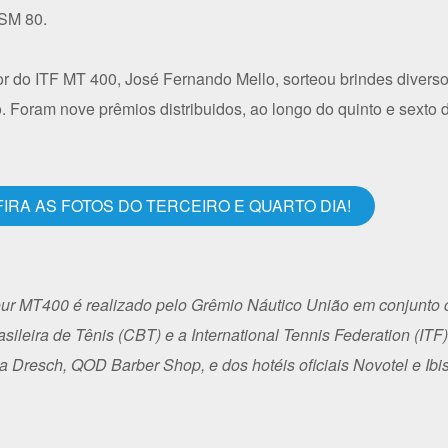
SM 80.
or do ITF MT 400, José Fernando Mello, sorteou brindes diverso
o. Foram nove prêmios distribuidos, ao longo do quinto e sexto d
FIRA AS FOTOS DO TERCEIRO E QUARTO DIA!
our MT400 é realizado pelo Grêmio Náutico União em conjunt
sileira de Tênis (CBT) e a International Tennis Federation (IT
da Dresch, QOD Barber Shop, e dos hotéis oficiais Novotel e Ibis