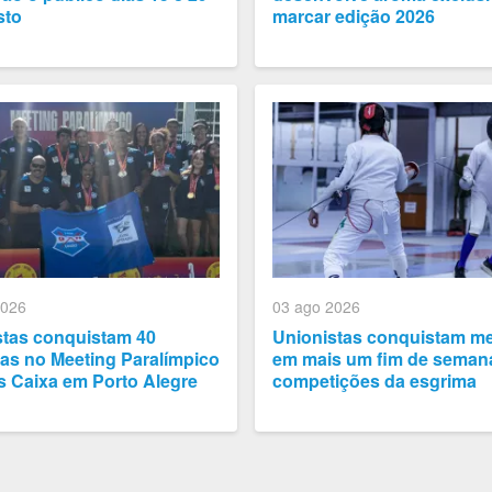
sto
marcar edição 2026
2026
03 ago 2026
stas conquistam 40
Unionistas conquistam m
as no Meeting Paralímpico
em mais um fim de seman
s Caixa em Porto Alegre
competições da esgrima