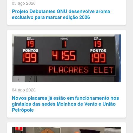
05 ago 2026
Projeto Debutantes GNU desenvolve aroma
exclusivo para marcar edição 2026
04 ago 2026
Novos placares já estão em funcionamento nos
ginásios das sedes Moinhos de Vento e União
Petrópole