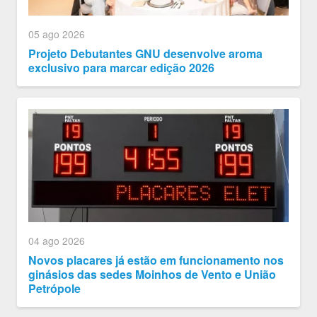
05 ago 2026
Projeto Debutantes GNU desenvolve aroma
exclusivo para marcar edição 2026
04 ago 2026
Novos placares já estão em funcionamento nos
ginásios das sedes Moinhos de Vento e União
Petrópole