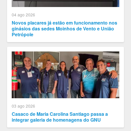
04 ago 2026
Novos placares já estão em funcionamento nos
ginásios das sedes Moinhos de Vento e União
Petrópole
03 ago 2026
Casaco de Maria Carolina Santiago passa a
integrar galeria de homenagens do GNU