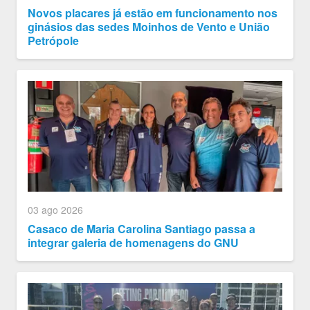
Novos placares já estão em funcionamento nos
ginásios das sedes Moinhos de Vento e União
Petrópole
03 ago 2026
Casaco de Maria Carolina Santiago passa a
integrar galeria de homenagens do GNU