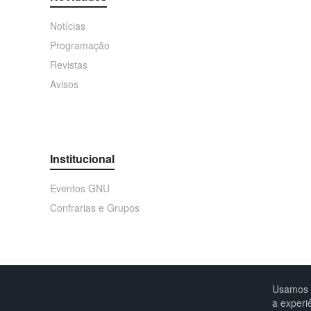
Notícias
Programação
Revistas
Avisos
Institucional
Eventos GNU
Confrarias e Grupos
Usamos c
Copyright © GNU - Grêmio Náutico União
a experi