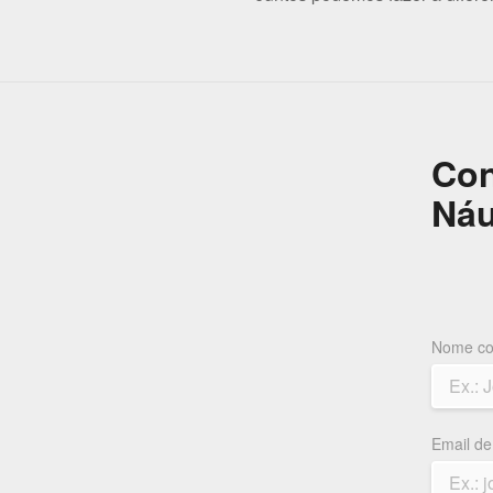
Con
Náu
Nome co
Email de