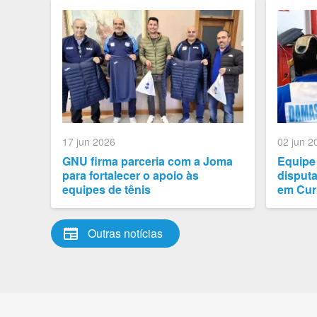
17 jun 2026
02 jun 2
GNU firma parceria com a Joma
Equipe
para fortalecer o apoio às
disput
equipes de tênis
em Curi
newspaper
Outras notícias