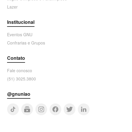
Lazer
Institucional
Eventos GNU
Confrarias e Grupos
Contato
Fale conosco
(51) 3025.3800
@gnuniao
tiktok
subscriptions
facebook