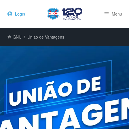
Login
Menu
GNU
União de Vantagens