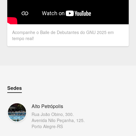
Acompanhe o Baile de Debutantes do GNU 2025 em
tempo real!
Sedes
Alto Petrópolis
Rua João Obino, 300.
Avenida Nilo Peçanha, 125.
Porto Alegre-RS