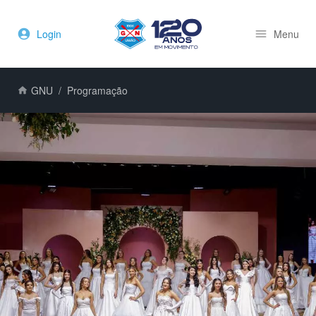
Login
Menu
GNU
Programação